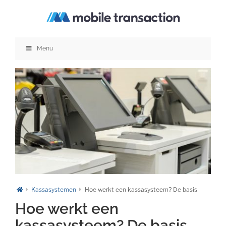
Ga
naar
inhoud
Menu
Kassasystemen
Hoe werkt een kassasysteem? De basis
Hoe werkt een
kassasysteem? De basis