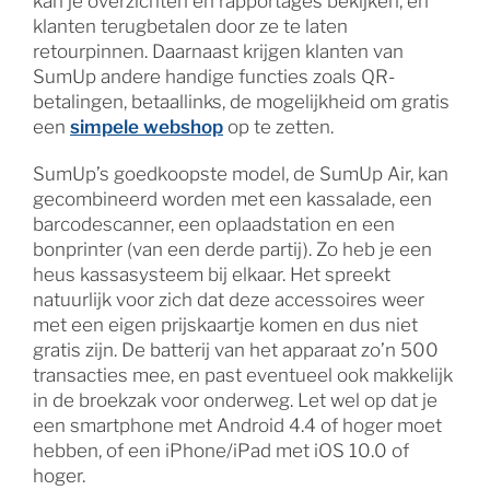
kan je overzichten en rapportages bekijken, en
klanten terugbetalen door ze te laten
retourpinnen. Daarnaast krijgen klanten van
SumUp andere handige functies zoals QR-
betalingen, betaallinks, de mogelijkheid om gratis
een
simpele webshop
op te zetten.
SumUp’s goedkoopste model, de SumUp Air, kan
gecombineerd worden met een kassalade, een
barcodescanner, een oplaadstation en een
bonprinter (van een derde partij). Zo heb je een
heus kassasysteem bij elkaar. Het spreekt
natuurlijk voor zich dat deze accessoires weer
met een eigen prijskaartje komen en dus niet
gratis zijn. De batterij van het apparaat zo’n 500
transacties mee, en past eventueel ook makkelijk
in de broekzak voor onderweg. Let wel op dat je
een smartphone met Android 4.4 of hoger moet
hebben, of een iPhone/iPad met iOS 10.0 of
hoger.