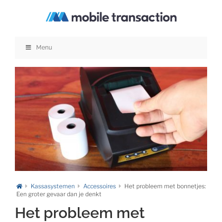
Ga
naar
inhoud
Menu
Kassasystemen
Accessoires
Het probleem met bonnetjes:
Een groter gevaar dan je denkt
Het probleem met