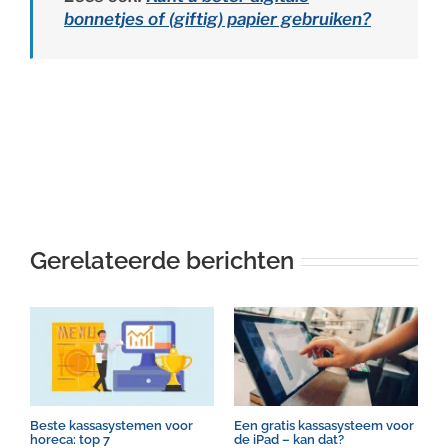
bonnetjes of (giftig) papier gebruiken?
Gerelateerde berichten
Beste kassasystemen voor
Een gratis kassasysteem voor
K
horeca: top 7
de iPad – kan dat?
W