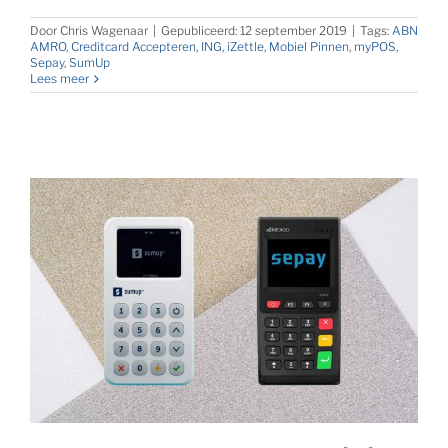
Door
Chris Wagenaar
|
Gepubliceerd: 12 september 2019
|
Tags:
ABN
AMRO
,
Creditcard Accepteren
,
ING
,
iZettle
,
Mobiel Pinnen
,
myPOS
,
Sepay
,
SumUp
Lees meer