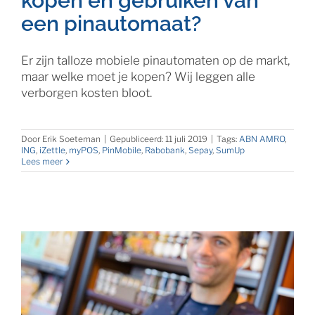
kopen en gebruiken van
een pinautomaat?
Er zijn talloze mobiele pinautomaten op de markt,
maar welke moet je kopen? Wij leggen alle
verborgen kosten bloot.
Door
Erik Soeteman
|
Gepubliceerd: 11 juli 2019
|
Tags:
ABN AMRO
,
ING
,
iZettle
,
myPOS
,
PinMobile
,
Rabobank
,
Sepay
,
SumUp
Lees meer