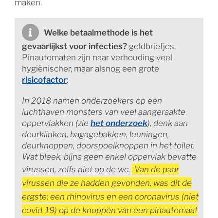
maken.
Welke betaalmethode is het
gevaarlijkst voor infecties?
geldbriefjes.
Pinautomaten zijn naar verhouding veel
hygiënischer, maar alsnog een grote
risicofactor
:
In 2018 namen onderzoekers op een
luchthaven monsters van veel aangeraakte
oppervlakken (zie
het onderzoek
), denk aan
deurklinken, bagagebakken, leuningen,
deurknoppen, doorspoelknoppen in het toilet.
Wat bleek, bijna geen enkel oppervlak bevatte
virussen, zelfs niet op de wc.
Van de paar
virussen die ze hadden gevonden, was dit de
ergste: een rhinovirus en een coronavirus (niet
covid-19) op de knoppen van een pinautomaat