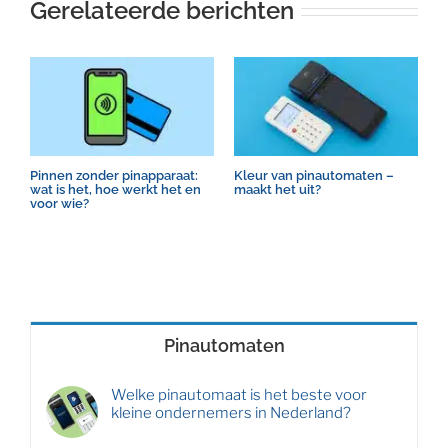
Gerelateerde berichten
Pinnen zonder pinapparaat:
Kleur van pinautomaten –
H
wat is het, hoe werkt het en
maakt het uit?
o
voor wie?
Pinautomaten
Welke pinautomaat is het beste voor
kleine ondernemers in Nederland?