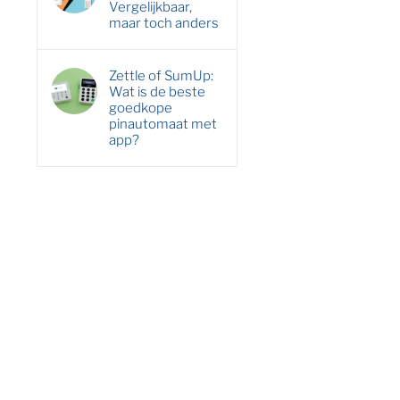
Vergelijkbaar,
maar toch anders
Zettle of SumUp:
Wat is de beste
goedkope
pinautomaat met
app?