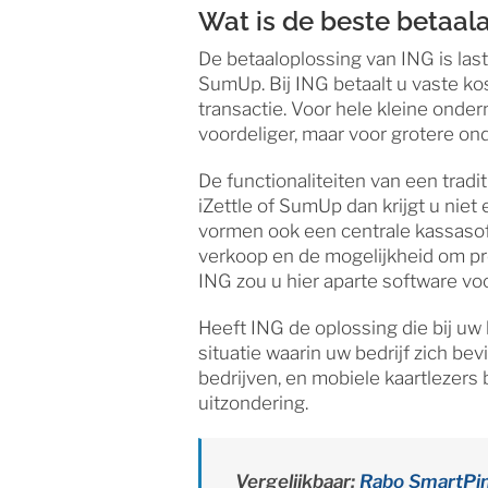
Wat is de beste betaal
De betaaloplossing van ING is last
SumUp. Bij ING betaalt u vaste kos
transactie. Voor hele kleine onde
voordeliger, maar voor grotere o
De functionaliteiten van een tradi
iZettle of SumUp dan krijgt u niet
vormen ook een centrale kassasof
verkoop en de mogelijkheid om pro
ING zou u hier aparte software v
Heeft ING de oplossing die bij uw 
situatie waarin uw bedrijf zich bev
bedrijven, en mobiele kaartlezers b
uitzondering.
Vergelijkbaar:
Rabo SmartPin