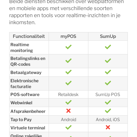
Beide diensten beschikken over webplatformen
en mobiele apps met verschillende soorten
rapporten en tools voor realtime-inzichten in je
inkomsten.
Functionaliteit
myPOS
SumUp
Realtime
monitoring
Betalingslinks en
QR-codes
Betaalgateway
Elektronische
facturatie
POS-software
Retaildesk
SumUp POS
Webwinkel
Afsprakenbeheer
Tap to Pay
Android
Android, iOS
Virtuele terminal
Online zakelijke