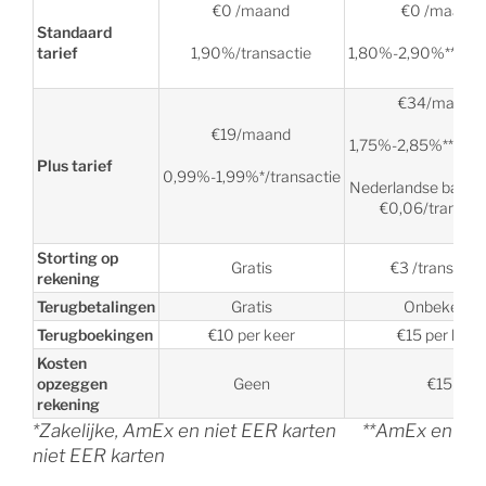
€0 /maand
€0 /maand
Standaard
tarief
1,90%/transactie
1,80%-2,90%**/tran
€34/maand
€19/maand
1,75%-2,85%**/tran
Plus tarief
0,99%-1,99%*/transactie
Nederlandse bankp
€0,06/transact
Storting op
Gratis
€3 /transacti
rekening
Terugbetalingen
Gratis
Onbekend
Terugboekingen
€10 per keer
€15 per keer
Kosten
opzeggen
Geen
€15
rekening
*Zakelijke, AmEx en niet EER karten **AmEx en
niet EER karten