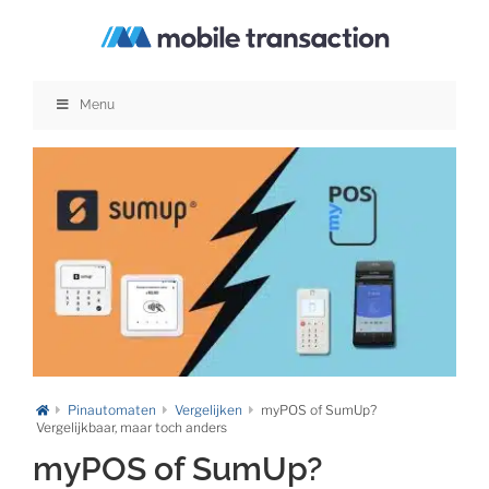
Ga
naar
inhoud
Menu
Pinautomaten
Vergelijken
myPOS of SumUp?
Vergelijkbaar, maar toch anders
myPOS of SumUp?