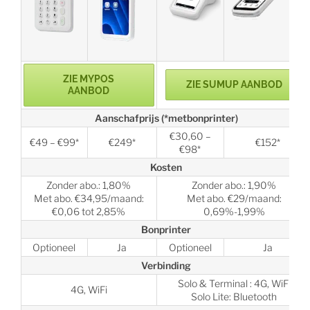
ZIE MYPOS
ZIE SUMUP AANBOD
AANBOD
Aanschafprijs (*metbonprinter)
€30,60 –
€49 – €99*
€249*
€152*
€98*
Kosten
Zonder abo.: 1,80%
Zonder abo.: 1,90%
Met abo. €34,95/maand:
Met abo. €29/maand:
€0,06 tot 2,85%
0,69%-1,99%
Bonprinter
Optioneel
Ja
Optioneel
Ja
Verbinding
Solo & Terminal : 4G, WiFi
4G, WiFi
Solo Lite: Bluetooth