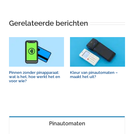
Gerelateerde berichten
Pinnen zonder pinapparaat:
Kleur van pinautomaten –
H
wat is het, hoe werkt het en
maakt het uit?
o
voor wie?
Pinautomaten