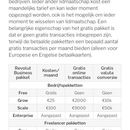
bedrijven. Ieder ander lidmaatschap kost een
maandelijks tarief en kan ieder moment
opgezegd worden, ook is het mogelijk om ieder
moment te wisselen van lidmaatschap. Een
belangrijke eigenschap van het gratis pakket is
dat er geen gratis transacties inbegrepen zijn,
terwijl de betaalde pakketten een bepaald aantal
gratis transacties per maand bieden (alleen voor
Europese en Engelse betaalkaarten).
Revolut
Gratis
Gratis
Kosten/
Business
online
valuta
maand
pakket
transacties
conversie
Bedrijfspakketten
Free
Gratis
Geen
Geen
Grow
€25
€2000
€10k
Scale
€100
€9000
€50k
Enterprise
Aangepast
Aangepast
Aangepast
Freelancer pakketten