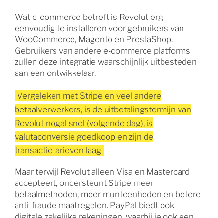
Wat e-commerce betreft is Revolut erg
eenvoudig te installeren voor gebruikers van
WooCommerce, Magento en PrestaShop.
Gebruikers van andere e-commerce platforms
zullen deze integratie waarschijnlijk uitbesteden
aan een ontwikkelaar.
Vergeleken met Stripe en veel andere
betaalverwerkers, is de uitbetalingstermijn van
Revolut nogal snel (volgende dag), is
valutaconversie goedkoop en zijn de
transactietarieven laag
Maar terwijl Revolut alleen Visa en Mastercard
accepteert, ondersteunt Stripe meer
betaalmethoden, meer munteenheden en betere
anti-fraude maatregelen. PayPal biedt ook
digitale zakelijke rekeningen, waarbij je ook een