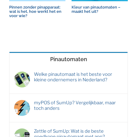
Pinnen zonder pinapparaat:
Kleur van pinautomaten –
H
wat is het, hoe werkt het en
maakt het uit?
o
voor wie?
Pinautomaten
Welke pinautomaat is het beste voor
kleine ondernemers in Nederland?
myPOS of SumUp? Vergelijkbaar, maar
toch anders
Zettle of SumUp: Wat is de beste
goedkope pinautomaat met app?