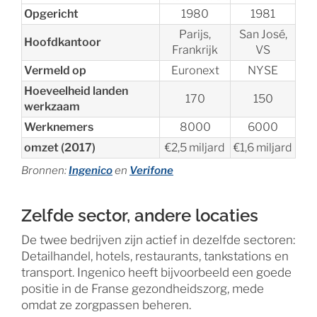
Opgericht
1980
1981
Parijs,
San José,
Hoofdkantoor
Frankrijk
VS
Vermeld op
Euronext
NYSE
Hoeveelheid landen
170
150
werkzaam
Werknemers
8000
6000
omzet (2017)
€2,5 miljard
€1,6 miljard
Bronnen:
Ingenico
en
Verifone
Zelfde sector, andere locaties
De twee bedrijven zijn actief in dezelfde sectoren:
Detailhandel, hotels, restaurants, tankstations en
transport. Ingenico heeft bijvoorbeeld een goede
positie in de Franse gezondheidszorg, mede
omdat ze zorgpassen beheren.